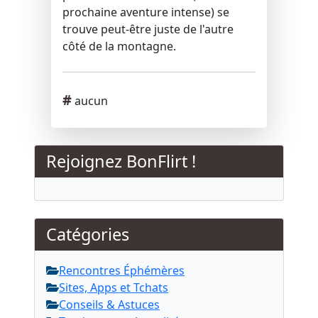
prochaine aventure intense) se
trouve peut-être juste de l'autre
côté de la montagne.​
Mots clés
#
aucun
Rejoignez BonFlirt !
Catégories
Rencontres Éphémères
Sites, Apps et Tchats
Conseils & Astuces