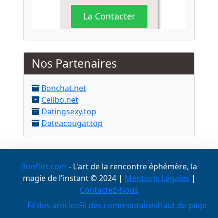
Nos Partenaires
Bonchat.net
Celibo.net
Datingsexy.top
Dateacougar.top
Bonflirt.com
- L'art de la rencontre éphémère, la
magie de l'instant © 2024 |
Mentions Légales
|
Contactez-Nous
Fil des articles
Fil des commentaires
Haut de page