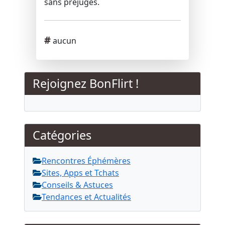
sans préjugés.​
Mots clés
#
aucun
Rejoignez BonFlirt !
Catégories
Rencontres Éphémères
Sites, Apps et Tchats
Conseils & Astuces
Tendances et Actualités