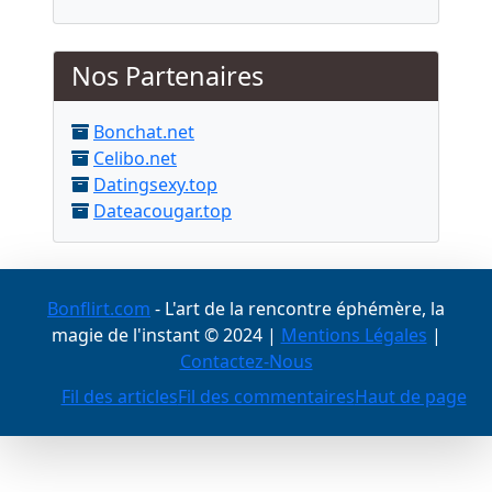
Nos Partenaires
Bonchat.net
Celibo.net
Datingsexy.top
Dateacougar.top
Bonflirt.com
- L'art de la rencontre éphémère, la
magie de l'instant © 2024 |
Mentions Légales
|
Contactez-Nous
Fil des articles
Fil des commentaires
Haut de page